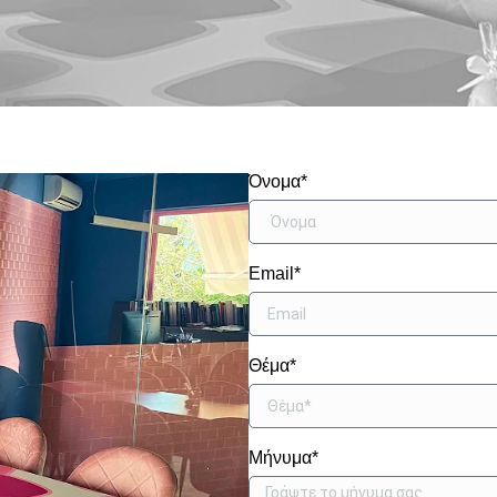
Όνομα*
Email*
Θέμα*
Μήνυμα*