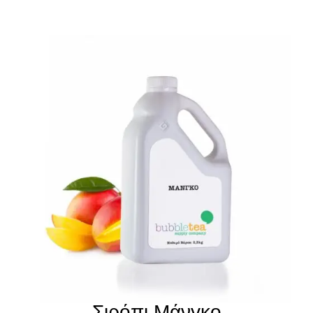
Σιρόπι Μάνγκο